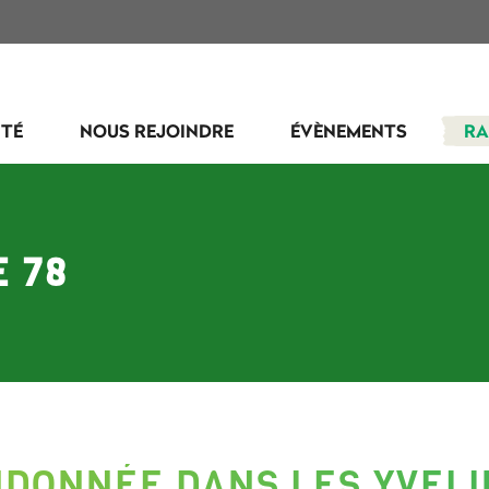
ITÉ
NOUS REJOINDRE
ÉVÈNEMENTS
R
 78
DONNÉE DANS LES YVELI