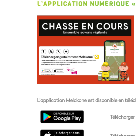
L’APPLICATION NUMÉRIQUE 
L’application
Melckone
est disponible en téléc
Télécharger
Télécharger