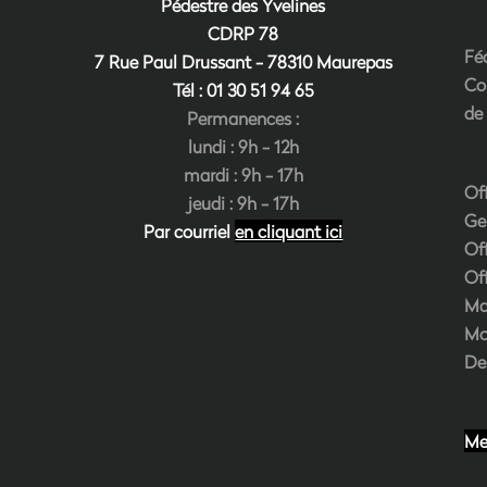
Pédestre des Yvelines
CDRP 78
Fé
7 Rue Paul Drussant - 78310 Maurepas
Co
Tél : 01 30 51 94
6
5
de
Permanences :
lundi : 9h - 12h
mardi : 9h - 17h
Of
jeudi : 9h - 17h
Ge
Par courriel
en cliquant ici
Of
Of
Ma
Mo
De
Me